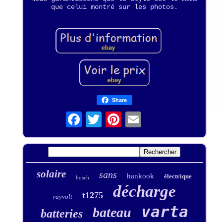
que celui montré sur les photos.
Share
solaire
sans
hankook
électrique
bosch
décharge
t1275
rayvolt
varta
bateau
batteries