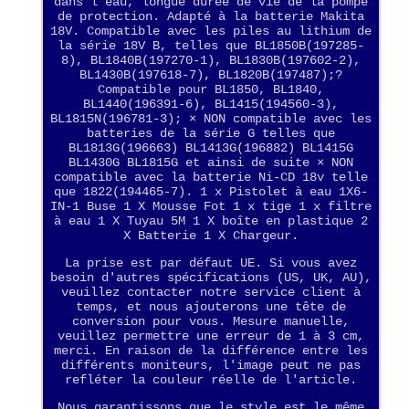
dans l'eau, longue durée de vie de la pompe
de protection. Adapté à la batterie Makita
18V. Compatible avec les piles au lithium de
la série 18V B, telles que BL1850B(197285-
8), BL1840B(197270-1), BL1830B(197602-2),
BL1430B(197618-7), BL1820B(197487);?
Compatible pour BL1850, BL1840,
BL1440(196391-6), BL1415(194560-3),
BL1815N(196781-3); × NON compatible avec les
batteries de la série G telles que
BL1813G(196663) BL1413G(196882) BL1415G
BL1430G BL1815G et ainsi de suite × NON
compatible avec la batterie Ni-CD 18v telle
que 1822(194465-7). 1 x Pistolet à eau 1X6-
IN-1 Buse 1 X Mousse Fot 1 x tige 1 x filtre
à eau 1 X Tuyau 5M 1 X boîte en plastique 2
X Batterie 1 X Chargeur.
La prise est par défaut UE. Si vous avez
besoin d'autres spécifications (US, UK, AU),
veuillez contacter notre service client à
temps, et nous ajouterons une tête de
conversion pour vous. Mesure manuelle,
veuillez permettre une erreur de 1 à 3 cm,
merci. En raison de la différence entre les
différents moniteurs, l'image peut ne pas
refléter la couleur réelle de l'article.
Nous garantissons que le style est le même