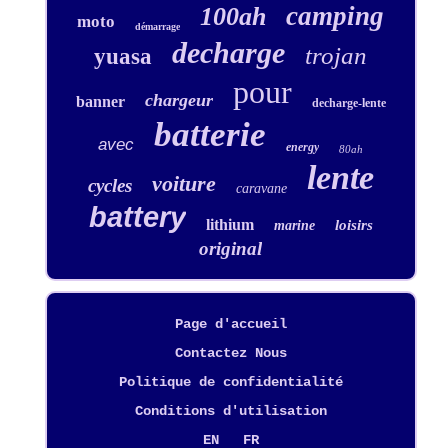
camping
100ah
moto
démarrage
decharge
trojan
yuasa
pour
chargeur
banner
decharge-lente
batterie
avec
energy
80ah
lente
voiture
cycles
caravane
battery
lithium
loisirs
marine
original
Page d'accueil
Contactez Nous
Politique de confidentialité
Conditions d'utilisation
EN
FR