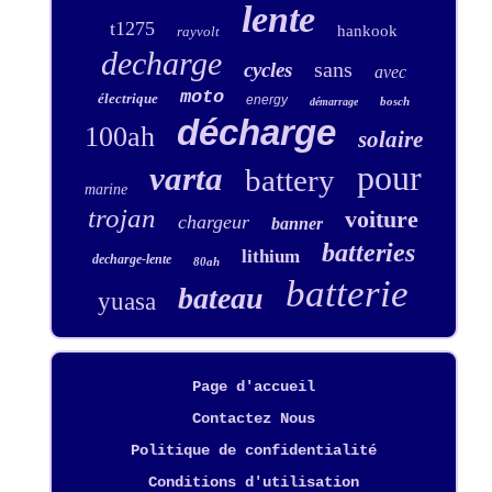
lente
t1275
hankook
rayvolt
decharge
sans
cycles
avec
moto
électrique
energy
bosch
démarrage
décharge
100ah
solaire
pour
varta
battery
marine
trojan
voiture
chargeur
banner
batteries
lithium
decharge-lente
80ah
batterie
bateau
yuasa
Page d'accueil
Contactez Nous
Politique de confidentialité
Conditions d'utilisation