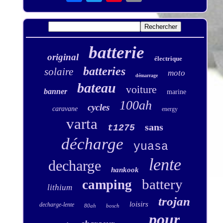
batterie
original
électrique
batteries
solaire
moto
démarrage
bateau
voiture
banner
marine
100ah
cycles
caravane
energy
varta
sans
t1275
décharge
yuasa
lente
decharge
hankook
battery
camping
lithium
trojan
loisirs
decharge-lente
80ah
bosch
pour