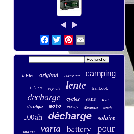
camping
original
loisirs
caravane
lente
t1275
hankook
rayvolt
decharge
sans
cycles
avec
moto
électrique
energy
bosch
démarrage
décharge
100ah
solaire
pour
varta
battery
marine