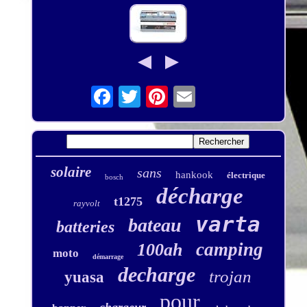
solaire
sans
hankook
électrique
bosch
décharge
t1275
rayvolt
varta
bateau
batteries
camping
100ah
moto
démarrage
decharge
trojan
yuasa
pour