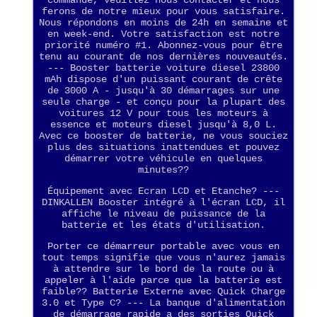
commande, veuillez nous contacter et nous
ferons de notre mieux pour vous satisfaire.
Nous répondons en moins de 24h en semaine et
en week-end. Votre satisfaction est notre
priorité numéro #1. Abonnez-vous pour être
tenu au courant de nos dernières nouveautés.
--- Booster batterie voiture diesel 23800
mAh dispose d'un puissant courant de crête
de 3000 A - jusqu'à 30 démarrages sur une
seule charge - et conçu pour la plupart des
voitures 12 V pour tous les moteurs à
essence et moteurs diesel jusqu'à 8,0 L.
Avec ce booster de batterie, ne vous souciez
plus des situations inattendues et pouvez
démarrer votre véhicule en quelques
minutes??
Équipement avec Ecran LCD et Etanche? ---
DINKALLEN Booster intégré à l'écran LCD, il
affiche le niveau de puissance de la
batterie et les états d'utilisation.
Porter ce démarreur portable avec vous en
tout temps signifie que vous n'aurez jamais
à attendre sur le bord de la route ou à
appeler à l'aide parce que la batterie est
faible?? Batterie Externe avec Quick Charge
3.0 et Type C? --- La banque d'alimentation
de démarrage rapide a des sorties Quick