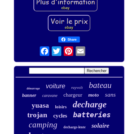
Share
bateau
voiture
rayvolt
démarrage
sans
chargeur
moto
banner
caravane
decharge
yuasa
loisirs
trojan
batteries
cycles
camping
solaire
decharge-lente