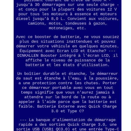
puissant courant de crête de 3000 A -
jusqu'à 30 démarrages sur une seule charge -
et conçu pour la plupart des voitures 12 V
pour tous les moteurs à essence et moteurs
diesel jusqu'à 8,0 L. Convient aux voitures,
camions, motos, tondeuses à gazon,
motoneiges, etc.
Avec ce booster de batterie, ne vous souciez
plus des situations inattendues et pouvez
démarrer votre véhicule en quelques minutes.
Équipement avec Ecran LCD et Etanche? ---
DINKALLEN Booster intégré à l'écran LCD, il
affiche le niveau de puissance de la
batterie et les états d'utilisation.
Un boîtier durable et étanche, le démarreur
de saut est étanche à l'eau, à la poussière,
a une protection contre les chutes. Porter
ce démarreur portable avec vous en tout
temps signifie que vous n'aurez jamais à
attendre sur le bord de la route ou à
appeler à l'aide parce que la batterie est
faible. Batterie Externe avec Quick Charge
3.0 et Type C?
--- La banque d'alimentation de démarrage
rapide a des sorties Quick Charge 3.0, une
sortie USB (USB1 QC3.0) et une entrée Type-C