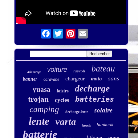
bateau
voiture
rayvolt
démarrage
sans
chargeur
moto
banner
caravane
decharge
yuasa
loisirs
trojan
batteries
cycles
camping
solaire
decharge-lente
lente
varta
hankook
bosch
batterie
lithium
avec