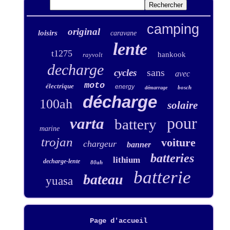
camping
original
loisirs
caravane
lente
t1275
hankook
rayvolt
decharge
sans
cycles
avec
moto
électrique
energy
bosch
démarrage
décharge
100ah
solaire
pour
varta
battery
marine
trojan
voiture
chargeur
banner
batteries
lithium
decharge-lente
80ah
batterie
bateau
yuasa
Page d'accueil