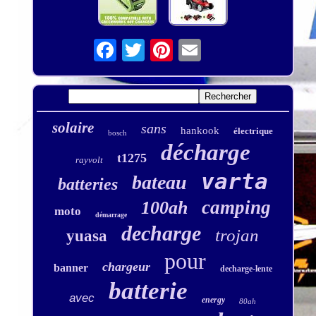
solaire
sans
hankook
électrique
bosch
décharge
t1275
rayvolt
varta
bateau
batteries
camping
100ah
moto
démarrage
decharge
trojan
yuasa
pour
chargeur
banner
decharge-lente
batterie
avec
energy
80ah