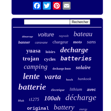
bateau
voiture
rayvolt
démarrage
sans
chargeur
moto
banner
caravane
decharge
yuasa
loisirs
trojan
batteries
cycles
camping
solaire
decharge-lente
lente
varta
hankook
bosch
batterie
lithium
avec
électrique
décharge
100ah
t1275
80ah
battery
original
energy