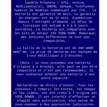
(modèle Prophete : 478). AsViva,
NCM(LeonCycle), SWEMO, DeHawk, Telefunken
numéros de modèles commençant par YYA... La
batterie est garantie 18 mois. La garantie
du chargeur est de 12 mois. Expédition
depuis l'entrepôt allemand. Le délai de
livraison est estimé à 4 à 8 jours
ouvrables. La batterie est compatible avec
les kits de moteur 24V 250W-500W. Remarque:
des tensions différentes ne sont pas
compatibles.
La taille de la batterie est de 380 mm86
mm87 mm. La prise de décharge est équipée de
trous métalliques à 2-broches.
(Note : si vous possédez une batterie
d'origine à 4 broches, elle peut ne pas être
compatible et n'est pas recommandée). Si
vous souhaitez acheter une batterie d'une
autre capacité.
Déclaration de droits d'auteur. Tous les
contenus, y compris les textes, les images
et les vidéos, ont été créés à l'origine par
YOSE POWER. Il est interdit d'effectuer un
plagiat sans autorisation, sous peine de
nous exposer à des poursuites judiciaires.