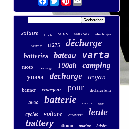
solaire
sans
hankook
électrique
bosch
décharge
t1275
rayvolt
varta
bateau
batteries
camping
100ah
moto
démarrage
decharge
trojan
yuasa
pour
chargeur
banner
decharge-lente
batterie
avec
energy
80ah
lente
voiture
cycles
caravane
battery
lithium
loisirs
marine