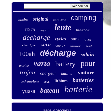
camping
original
loisirs
caravane
lente
t1275
hankook
rayvolt
decharge
sans
cycles
avec
moto
électrique
energy
bosch
démarrage
décharge
100ah
solaire
pour
varta
battery
marine
trojan
voiture
chargeur
banner
batteries
lithium
decharge-lente
80ah
batterie
bateau
yuasa
Page d'accueil