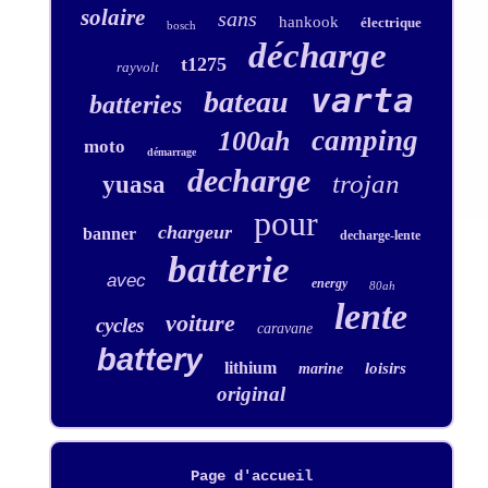
solaire
sans
hankook
électrique
bosch
décharge
t1275
rayvolt
varta
bateau
batteries
camping
100ah
moto
démarrage
decharge
trojan
yuasa
pour
chargeur
banner
decharge-lente
batterie
avec
energy
80ah
lente
voiture
cycles
caravane
battery
lithium
loisirs
marine
original
Page d'accueil