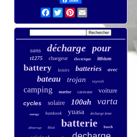
Share
décharge
pour
sans
t1275
chargeur
lithium
électrique
battery
batteries
avec
loisirs
bateau
trojan
rayvolt
camping
voiture
marine
caravane
varta
100ah
solaire
cycles
yuasa
hankook
decharge-lente
energy
batterie
bosch
80ah
démarrage
decharge