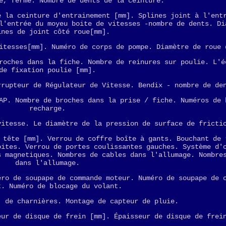
e, fermé. Nombre de dents de la ceinture.
e la ceinture d'entrainement [mm]. Splines joint à l'ent
l'entrée du moyeu boite de vitesses -nombre de dents. Di
ines de joint côté roue[mm].
itesses[mm]. Numéro de corps de pompe. Diamètre de roue 
roches dans la fiche. Nombre de reinures sur poulie. L'é
de fixation poulie [mm].
rrupteur de Régulateur de Vitesse. Bendix - nombre de de
AP. Nombre de broches dans la prise / fiche. Numéros de 
recharge.
vitesse. Le diamètre de la pression de surface de fricti
 tête [mm]. Verrou de coffre boîte à gants. Bouchant de 
oites. Verrou de portes coulissantes gauches. Système d'
s magnetiques. Nombres de cables dans l'allumage. Nombre
dans l'allumage.
éro de soupape de commande moteur. Numéro de soupape de 
t. Numéro de blocage du volant.
, de charnières. Montage de capteur de pluie.
eur de disque de frein [mm]. Épaisseur de disque de frei