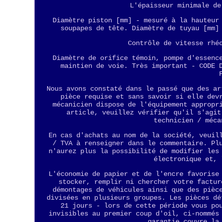
L'épaisseur minimale de
Diamètre piston [mm] - mesuré à la hauteur
soupapes de tête. Diamètre de tuyau [mm]
Contrôle de vitesse rhé
Diamètre de orifice témoin, pompe d'essenc
maintien de voie. Très important - CODE 
Nous avons constaté dans le passé que des ar
pièce requise et sans savoir si elle dev
mécanicien dispose de l'équipement appropr
article, veuillez vérifier qu'il s'agit
technicien / méca
En cas d'achats au nom de la société, veuil
/ TVA à renseigner dans le commentaire. Pl
n'aurez plus la possibilité de modifier les
électronique et, 
L'économie de papier et de l'encre favorise
stocker, remplir ni chercher votre factur
démontages de véhicules ainsi que des pièc
divisées en plusieurs groupes. Les pièces dé
21 jours - lors de cette période vous po
invisibles au premier coup d'oil, ci-nommés
garantie couvre la