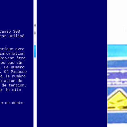
casso 308
est utilisé
ntique avec
information
doivent être
tes pas sûr
. Le numéro
, C4 Picasso
Si le numèro
ulation de
 de tention.
ur le site
re de dents