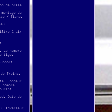
on de prise.
 montage du
ise / fiche.
neu.
iltre à air
t.
. Le nombre
e tige.
support.
 de freins.
te. Longeur
/ nombre
ourant.
ed. Date de
u. Inverseur