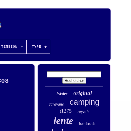
TENSION
TYPE
308
original
loisirs
camping
caravane
t1275
rayvolt
lente
hankook