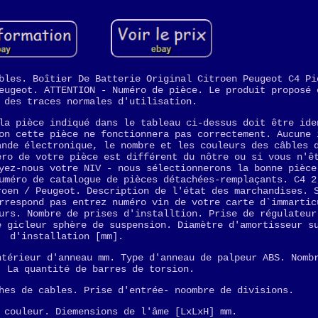
bles. Boîtier De Batterie Original Citroen Peugeot C4 Pi
eugeot. ATTENTION - Numéro de pièce. Le produit proposé 
 des traces normales d'utilisation.
la pièce indiqué dans le tableau ci-dessus doit être ide
on cette pièce ne fonctionnera pas correctement. Aucune 
ande électronique, le nombre et les couleurs des câbles 
éro de votre pièce est différent du nôtre ou si vous n'ê
yez-nous votre NIV - nous sélectionnerons la bonne pièce
uméro de catalogue de pièces détachées-remplaçants. C4 2
roen / Peugeot. Description de l'état des marchandises. 
rrespond pas entrez numéro vin de votre carte d`immartic
urs. Nombre de prises d'installtion. Prise de régulateur
e gicleur sphère de suspension. Diamètre d'amortisseur s
d'installation [mm].
ntérieur d'anneau mm. Type d'anneau de palpeur ABS. Nomb
. La quantité de barres de torsion.
hes de cables. Prise d'entrée- noombre de divisions.
 couleur. Diemensions de l'âme [LxLxH] mm.