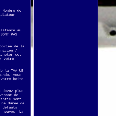
. Nombre de
adiateur.
sistance au
 SONT PAS
opriée de la
hnicien /
acheter cet
r votre
de la TVA UE
mande, vous
 votre boite
e devez plus
venant de
rantie sont
une durée de
s défauts
s neuves: La