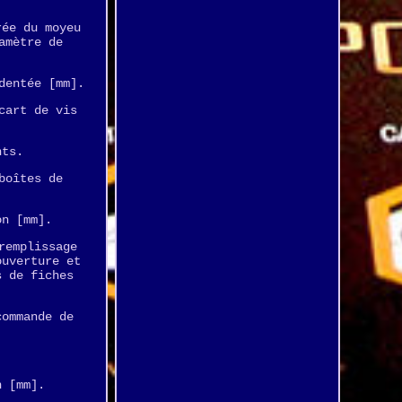
rée du moyeu
amètre de
dentée [mm].
cart de vis
nts.
boîtes de
on [mm].
remplissage
ouverture et
s de fiches
commande de
n [mm].