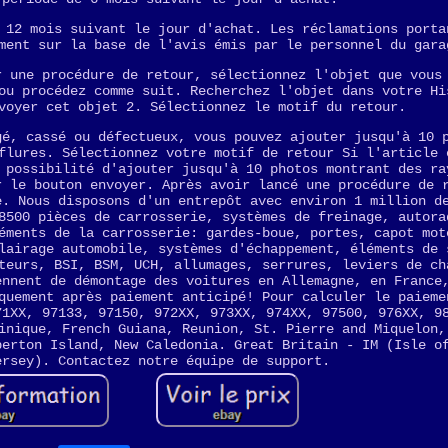
 12 mois suivant le jour d'achat. Les réclamations porta
ment sur la base de l'avis émis par le personnel du gara
r une procédure de retour, sélectionnez l'objet que vous
ou procédez comme suit. Recherchez l'objet dans votre Hi
voyer cet objet 2. Sélectionnez le motif du retour.
gé, cassé ou défectueux, vous pouvez ajouter jusqu'à 10 
flures. Sélectionnez votre motif de retour Si l'article 
 possibilité d'ajouter jusqu'à 10 photos montrant des ra
r le bouton envoyer. Après avoir lancé une procédure de 
e. Nous disposons d'un entrepôt avec environ 1 million d
8500 pièces de carrosserie, systèmes de freinage, autora
éments de la carrosserie: gardes-boue, portes, capot mot
lairage automobile, systèmes d'échappement, éléments de 
teurs, BSI, BSM, UCH, allumages, serrures, leviers de ch
ennent de démontage des voitures en Allemagne, en France
quement après paiement anticipé! Pour calculer le paieme
71XX, 97133, 97150, 972XX, 973XX, 974XX, 97500, 976XX, 9
inique, French Guiana, Reunion, St. Pierre and Miquelon,
perton Island, New Caledonia. Great Britain - IM (Isle o
ersey). Contactez notre équipe de support.