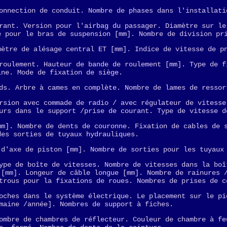
onnection de conduit. Nombre de phases dans l'installati
rant. Version pour l'airbag du passager. Diamètre sur le
e pour le bras de suspension [mm]. Nombre de division pr
mètre de alésage central ET [mm]. Indice de vitesse de p
roulement. Hauteur de bande de roulement [mm]. Type de f
ine. Mode de fixation de siège.
ds. Arbre à cames en complète. Nombre de lames de ressor
rsion avec commade de radio / avec régulateur de vitesse
urs dans le support /prise de courant. Type de vitesse d
mm]. Nombre de dents de couronne. Fixation de cables de 
des sorties de tuyaux hydrauliques.
 d'axe de piston [mm]. Nombre de sorties pour les tuyaux
ype de boîte de vitesses. Nombre de vitesses dans la boî
 [mm]. Longeur de câble longue [mm]. Nombre de rainures 
trous pour la fixations de roues. Nombres de prises de c
oches dans le système électrique. Le placement sur le pi
maine /année]. Nombres de support à fiches.
ombre de chambres de réflecteur. Couleur de chambre à fe