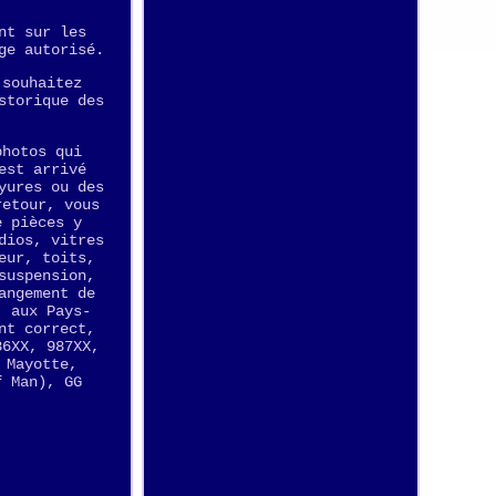
nt sur les
ge autorisé.
 souhaitez
storique des
photos qui
est arrivé
yures ou des
retour, vous
e pièces y
dios, vitres
eur, toits,
suspension,
angement de
, aux Pays-
nt correct,
86XX, 987XX,
 Mayotte,
f Man), GG