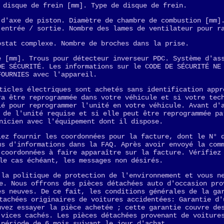
 disque de frein [mm]. Type de disque de frein.
 d'axe de piston. Diamètre de chambre de combustion [mm]
 entrée / sortie. Nombre des lames de ventilateur pour r
ostat complexe. Nombre de broches dans la prise.
e [mm]. Trous pour détecteur inverseur PDC. Système d'as
DE SÉCURITÉ. Les informations sur le CODE DE SÉCURITÉ NE
FOURNIES avec l'appareil.
ticles électriques sont achetés sans identification appr
ra être reprogrammée dans votre véhicule et si votre tec
ié pour reprogrammer l'unité en votre véhicule. Avant d'
 de l'unité requise et si elle peut être reprogrammée pa
nicien avec l'équipement dont il dispose.
lez fournir les coordonnées pour la facture, dont le N° 
us d'informations dans la FAQ. Après avoir envoyé la com
 coordonnées à faire apparaître sur la facture. Vérifiez
le cas échéant, les messages non désirés.
 la politique de protection de l'environnement et vous n
e. Nous offrons des pièces détachées auto d'occasion pro
es neuves. De ce fait, les conditions générales de la ga
tachées originaires de voitures accidentées: Garantie d'
uvez essayer la pièce achetée ; cette garantie couvre de
 vices cachés. Les pièces détachées provenant de voiture
 période de 6 mois suivant le jour d'achat.