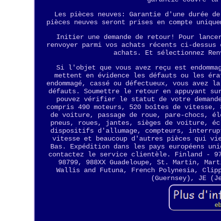
Les pièces neuves: Garantie d'une durée de
pièces neuves seront prises en compte unique
Initier une demande de retour! Pour lance
renvoyer parmi vos achats récents ci-dessus 
achats. Et sélectionnez Ren
Si l'objet que vous avez reçu est endomma
mettent en évidence les défauts ou les éra
endommagé, cassé ou défectueux, vous avez la
défauts. Soumettre le retour en appuyant su
pouvez vérifier le statut de votre demand
compris 490 moteurs, 520 boîtes de vitesse, 
de voiture, passage de roue, pare-chocs, él
pneus, roues, jantes, sièges de voiture, éc
dispositifs d'allumage, compteurs, interrup
vitesse et beaucoup d'autres pièces qui vi
Bas. Expédition dans les pays européens uni
contactez le service clientèle. Finland - 9
98799, 988XX Guadeloupe, St. Martin, Mart
Wallis and Futuna, French Polynesia, Clip
(Guernsey), JE (J