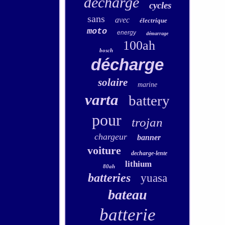
decharge
cycles
sans
avec
électrique
moto
energy
démarrage
100ah
bosch
décharge
solaire
marine
varta
battery
pour
trojan
chargeur
banner
voiture
decharge-lente
lithium
80ah
batteries
yuasa
bateau
batterie