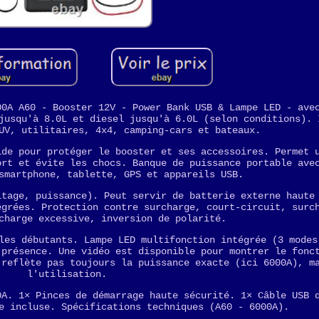
00A A60 - Booster 12V - Power Bank USB & Lampe LED - ave
jusqu'à 8.0L et diesel jusqu'à 6.0L (selon conditions). 
UV, utilitaires, 4x4, camping-cars et bateaux.
ide pour protéger le booster et ses accessoires. Permet 
ort et évite les chocs. Banque de puissance portable ave
smartphone, tablette, GPS et appareils USB.
ltage, puissance). Peut servir de batterie externe haute
égrées. Protection contre surcharge, court-circuit, surc
charge excessive, inversion de polarité.
les débutants. Lampe LED multifonction intégrée (3 modes
 présence. Une vidéo est disponible pour montrer le fonc
 reflète pas toujours la puissance exacte (ici 6000A), m
l'utilisation.
0A. 1× Pinces de démarrage haute sécurité. 1× Câble USB 
e incluse. Spécifications techniques (A60 - 6000A).