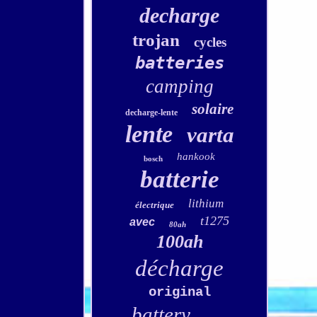
decharge
trojan
cycles
batteries
camping
solaire
decharge-lente
lente
varta
hankook
bosch
batterie
lithium
électrique
t1275
avec
80ah
100ah
décharge
original
battery