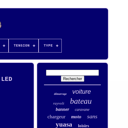
TENSION
TYPE
 LED
voiture
démarrage
bateau
rayvolt
banner
caravane
sans
chargeur
moto
yuasa
loisirs