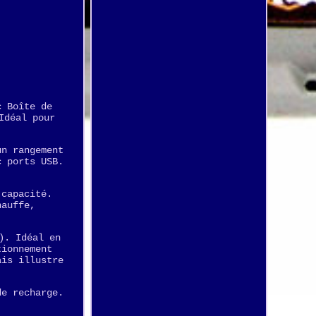
c Boîte de
Idéal pour
un rangement
c ports USB.
 capacité.
hauffe,
). Idéal en
tionnement
ais illustre
de recharge.