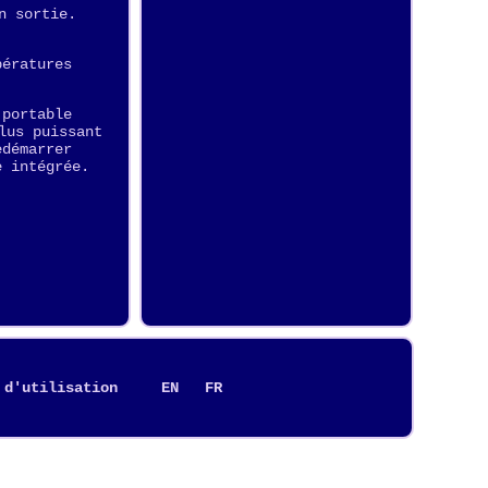
n sortie.
pératures
 portable
lus puissant
edémarrer
e intégrée.
 d'utilisation
EN
FR