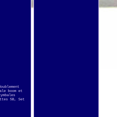
doublement
ale boom et
cymbales
ttes 5B, Set