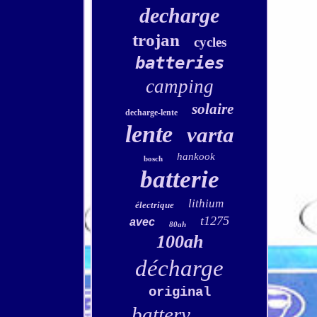
decharge
trojan
cycles
batteries
camping
solaire
decharge-lente
lente
varta
hankook
bosch
batterie
lithium
électrique
t1275
avec
80ah
100ah
décharge
original
battery