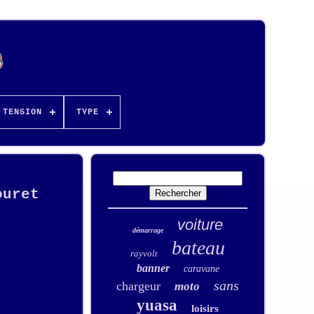
TENSION
TYPE
ouret
voiture
démarrage
bateau
rayvolt
banner
caravane
sans
chargeur
moto
yuasa
loisirs