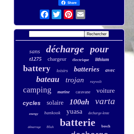
Share
décharge
pour
sans
t1275
chargeur
lithium
électrique
battery
batteries
avec
loisirs
bateau
trojan
rayvolt
camping
voiture
marine
caravane
varta
100ah
solaire
cycles
yuasa
hankook
decharge-lente
energy
batterie
bosch
80ah
démarrage