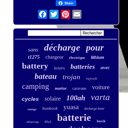
Share
décharge
pour
sans
t1275
chargeur
lithium
électrique
battery
batteries
avec
loisirs
bateau
trojan
rayvolt
camping
voiture
marine
caravane
varta
100ah
solaire
cycles
yuasa
hankook
decharge-lente
energy
batterie
bosch
80ah
démarrage