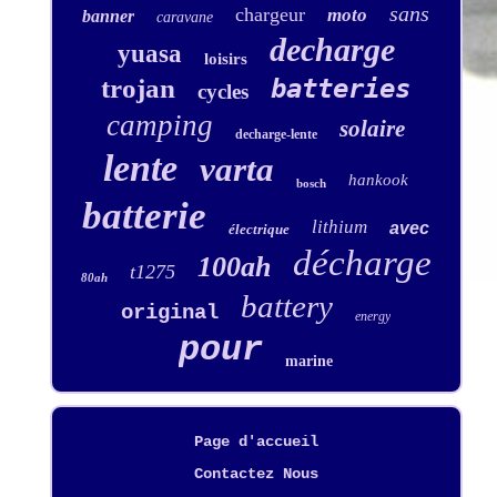
sans
chargeur
moto
banner
caravane
decharge
yuasa
loisirs
trojan
batteries
cycles
camping
solaire
decharge-lente
lente
varta
hankook
bosch
batterie
lithium
avec
électrique
décharge
100ah
t1275
80ah
battery
original
energy
pour
marine
Page d'accueil
Contactez Nous