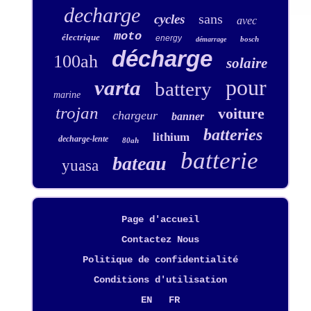
decharge
sans
cycles
avec
moto
électrique
energy
bosch
démarrage
décharge
100ah
solaire
pour
varta
battery
marine
trojan
voiture
chargeur
banner
batteries
lithium
decharge-lente
80ah
batterie
bateau
yuasa
Page d'accueil
Contactez Nous
Politique de confidentialité
Conditions d'utilisation
EN
FR