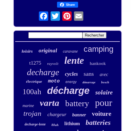
Share
camping
original
loisirs
caravane
lente
t1275
hankook
rayvolt
decharge
sans
cycles
avec
moto
électrique
energy
bosch
démarrage
décharge
100ah
solaire
pour
varta
battery
marine
trojan
voiture
chargeur
banner
batteries
lithium
decharge-lente
80ah