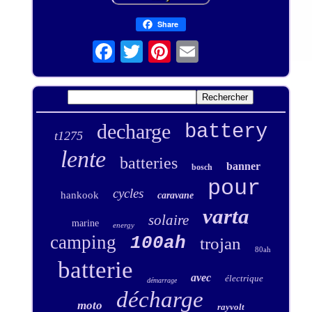
Share
decharge
battery
t1275
lente
batteries
banner
bosch
pour
cycles
hankook
caravane
varta
solaire
marine
energy
camping
100ah
trojan
80ah
batterie
avec
électrique
démarrage
décharge
moto
rayvolt