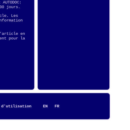
t AUTODOC:
30 jours.
cle. Les
nformation
'article en
ent pour la
 d'utilisation
EN
FR