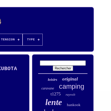
TENSION
TYPE
KUBOTA
original
loisirs
camping
caravane
t1275
rayvolt
lente
hankook