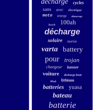
decharge
cycles
sans
avec
électrique
moto
energy
démarrage
100ah
bosch
décharge
solaire
marine
varta
battery
pour
trojan
chargeur
banner
voiture
decharge-lente
lithium
80ah
batteries
yuasa
bateau
batterie