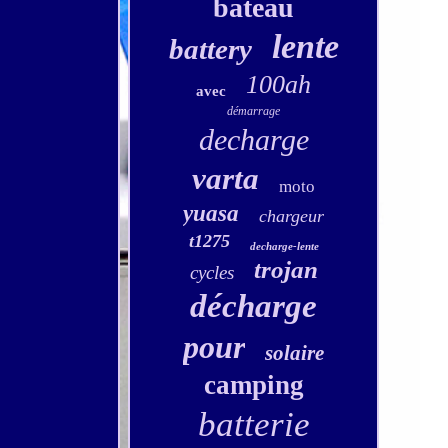
bateau
lente
battery
100ah
avec
démarrage
decharge
varta
moto
yuasa
chargeur
t1275
decharge-lente
trojan
cycles
décharge
pour
solaire
camping
batterie