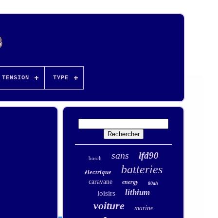
TENSION
TYPE
sans
lfd90
bosch
batteries
électrique
caravane
energy
80ah
lithium
loisirs
voiture
marine